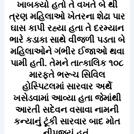
ખાબક્યો હતો તે વખતે બે થી
ત્રણ મહિલાઓ ખેતરના શેઢા પાર
ઘાસ કાપી રહ્યા હતા તે દરમ્યાન
ભારે કડાકા સાથે વીજળી પડતા બે
મહિલાઓને ગંભીર ઈજાઓ થવા
પામી હતી. તેમને તાત્કાલિક ૧૦૮
મારફતે ભરૂચ સિવિલ
હોસ્પિટલમાં સારવાર અર્થે
ખસેડવામાં આવ્યા હતા જેમાંથી
આરતી સદેવન વસાવા નામની
કન્યાનું ટૂંકી સારવાર બાદ મોત
નીપજ્યું હતું.