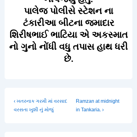
પાલેજ પોલીસે સ્ટેશન ના
ટંકારીઆ બીટના જમાદાર
શિરીષભાઈ ભાટિયા એ અકસ્માત
નો ગુનો નોંધી વધુ તપાસ હાથ ધરી
છે.
Post
Previous
Next
‹ ખતરનાક ગરમી માં વરસાદ
Ramzan at midnight
Post
Post
વરસતા ખુશી નું મોજું
in Tankaria. ›
navigation
is
is