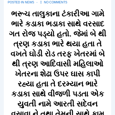
POSTED IN
NEWS
NO COMMENTS
ભરૂચ તાલુકાના ટંકારીઆ ગામે
ભારે કડાકા ભડાકા સાથે વરસાદ
ગત રોજ પડ્યો હતો. જેમાં બે થી
ત્રણ કડાકા ભારે થયા હતા તે
વખતે ઘોડી રોડ તરફ ખેતરમાં બે
થી ત્રણ આદિવાસી મહિલાઓ
ખેતરના શેઢા ઉપર ઘાસ કાપી
રહ્યા હતા તે દરમ્યાન ભારે
કડાકા સાથે વીજળી પડતા એક
યુવતી નામે આરતી સદેવન
વસાવા ને તથા તેમની સાથે કામ