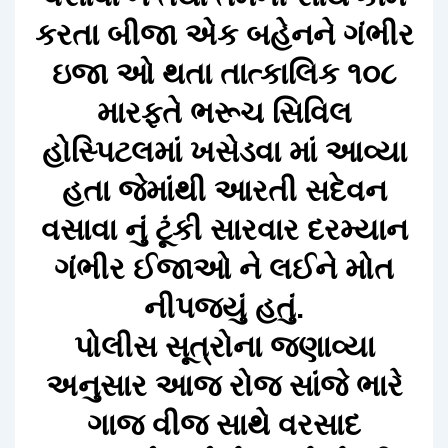
કરતા બીજા એક બહેનને ગંભીર
ઇજા ઓ થતા તાત્કાલિક ૧૦૮
મારફતે ભરૂચ સિવિલ
હોસ્પિટલમાં ખસેડવા માં આવ્યા
હતા જેમાંથી આરતી સદેવન
વસાવા નું ટૂંકી સારવાર દરમ્યાન
ગંભીર ઈજાઓ ને લઈને મોત
નીપજ્યું હતું.
પોલીસ સૂત્રોના જણાવ્યા
અનુસાર આજ રોજ સાંજે ભારે
ગાજ વીજ સાથે વરસાદ