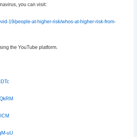
navirus, you can visit:
vid-19/people-at-higher-risk/whos-at-higher-risk-from-
sing the YouTube platform.
cDTc
U3QkRM
IlCM
wgM-uU