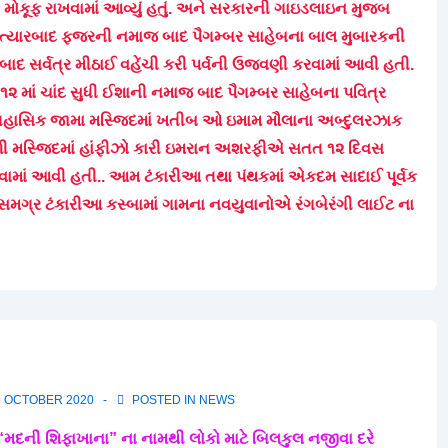
 મોકૂફ રાખવામાં આવ્યું હતું. અને સરકારની ગાઇડલાઇન મુજબ
ત્યારબાદ ફજરની નમાજ બાદ પૈગમ્બર સાહેબના બાલ મુબારકની
બાદ સર્વત્ર મીઠાઈ વહેંચી કરી પર્વની ઉજવણી કરવામાં આવી હતી.
૧૨ માં ચાંદ સુધી ઈશાની નમાજ બાદ પૈગમ્બર સાહેબના પવિત્ર
તિહાસિક જામા મસ્જિદમાં ખતીબ ઓ ઇમામ મૌલાના અબ્દુલરઝાક
ળી મસ્જિદમાં હાંફીઝો કારી ઇમરાન અશરફીએ સતત ૧૨ દિવસ
વામાં આવી હતી.. આમ ટંકારીઆ તથા પંથકમાં એકદમ સાદાઈ પૂર્વક
ગ્ર ટંકારીઆ કસ્બામાં ગામના નવયુવાનોએ રંગબેરંગી લાઈટ ના
 OCTOBER 2020
POSTED IN
NEWS
રા “મદની શિફાખાના” ના નામથી લોકો માટે બિલકુલ નજીવા દરે