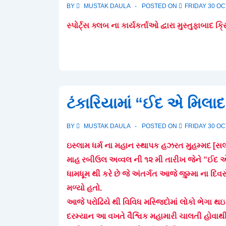
BY
MUSTAK DAULA
POSTED ON
FRIDAY 30 O
સ્પોર્ટ્સ ક્લબ ના કાર્યકર્તાઓ દ્વારા મુસ્તુફાબાદ 
ટંકારિયામાં “ઈદ એ મિલ
BY
MUSTAK DAULA
POSTED ON
FRIDAY 30 O
ઇસ્લામ ધર્મ ના મહાન સ્થાપક હઝરત મુહમ્મદ [સ
માહ રબીઉલ અવ્વલ ની ૧૨ મી તારીખ જેને “ઈદ
ધામધૂમ થી કરે છે જે અંતર્ગત આજે જુમ્મા ના દ
મળ્યો હતો.
આજે પરોઢિયે થી વિવિધ મસ્જિદોમાં લોકો ભેગા
દરમ્યાન આ વખતે વૈશ્વિક મહામારી ચાલતી હોવાથી