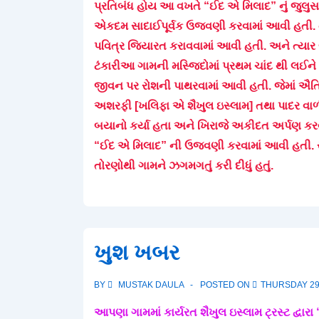
પ્રતિબંધ હોય આ વખતે “ઈદ એ મિલાદ” નું જુલુસ
એકદમ સાદાઈપૂર્વક ઉજવણી કરવામાં આવી હતી. 
પવિત્ર જિયારત કરાવવામાં આવી હતી. અને ત્યાર 
ટંકારીઆ ગામની મસ્જિદોમાં પ્રથમ ચાંદ થી લઈને 
જીવન પર રોશની પાથરવામાં આવી હતી. જેમાં ઐ
અશરફી [ખલિફા એ શૈખુલ ઇસ્લામ] તથા પાદર વા
બયાનો કર્યા હતા અને ખિરાજે અકીદત અર્પણ કર
“ઈદ એ મિલાદ” ની ઉજવણી કરવામાં આવી હતી. સમ
તોરણોથી ગામને ઝગમગતું કરી દીધું હતું.
ખુશ ખબર
BY
MUSTAK DAULA
POSTED ON
THURSDAY 29
આપણા ગામમાં કાર્યરત શૈખુલ ઇસ્લામ ટ્રસ્ટ દ્વા