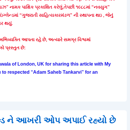
ઝ” નામક પાક્ષિક પ્રકાશિત કરેલું,તેપછી ૧૯૮૮માં “નવયુગ”
ઇંગ્લેન્ડમાં “ગુજરાતી સાહિત્યકારમંડળ” ની સ્થાપના થઇ , જેનું
તર થયું.
િવ્યક્તિ આપતા રહે છે, અત્યારે સમગ્ર વિશ્વમાં
ો પ્રસ્તુત છે:
ala of London, UK for sharing this article with My
ou to respected “Adam Saheb Tankarvi” for an
ાઉન્ડ ને આખરી ઓપ અપાઈ રહ્યો છે