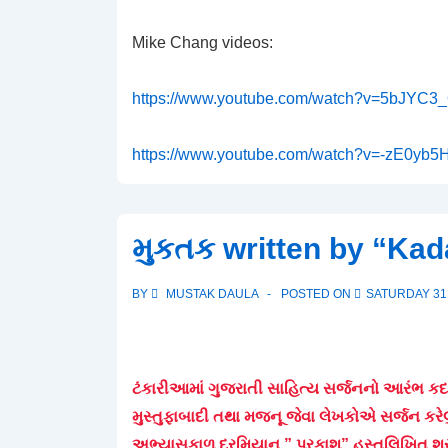
Mike Chang videos:
https://www.youtube.com/watch?v=5bJYC3
https://www.youtube.com/watch?v=-zE0yb5
મુકતક written by “Ka
BY
MUSTAK DAULA
POSTED ON
SATURDAY 31
ટંકારીઆમાં ગુજરાતી સાહિત્ય સર્જનનો આરંભ
મુસ્તુફાબાદી તથા મજનૂ જેવા લેખકોએ સર્જન કરેલ
અભ્યાસકાળ દરમિયાન ” પ્રકાશ” હસ્તલિખિત શરુ 