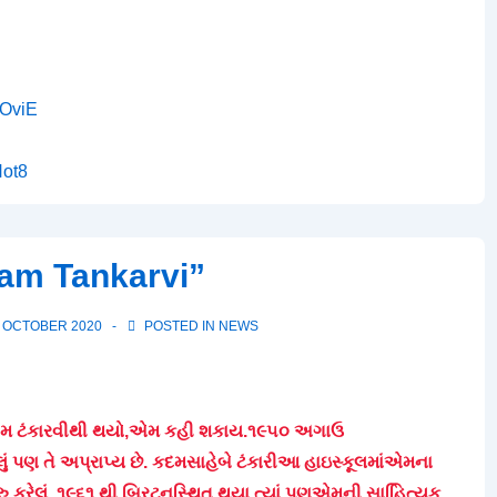
_OviE
Hot8
dam Tankarvi”
 OCTOBER 2020
POSTED IN
NEWS
 કદમ ટંકારવીથી થયો,એમ કહી શકાય.૧૯૫૦ અગાઉ
ું પણ તે અપ્રાપ્ય છે. કદમસાહેબે ટંકારીઆ હાઇસ્કૂલમાંએમના
કરેલું. ૧૯૬૧ થી બ્રિટનસ્થિત થયા ત્યાં પણએમની સાહિિત્યક