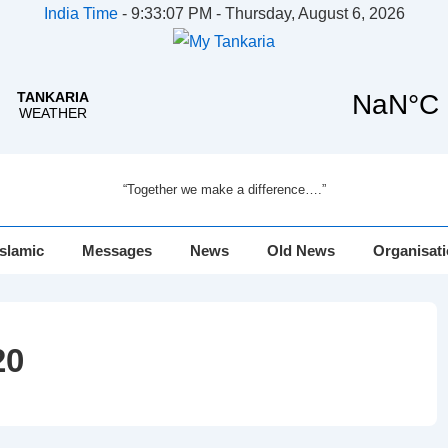
India Time
-
9:33:07 PM - Thursday, August 6, 2026
“Together we make a difference….”
Islamic
Messages
News
Old News
Organisat
20