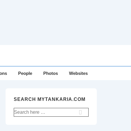
ions
People
Photos
Websites
SEARCH MYTANKARIA.COM
Search
for: