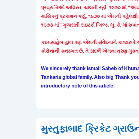
પ્રવ્રુત્તિઓ અવિરત ચાલતી રહી. ૧૯૭૦ માં “આવા
માસિકનું પ્રકાશન કર્યું. ૧૯૭૦ માં એમની પહેલથી 
૧૯૭૩ માં “ગુજરાતી રાઇટર્સ િગલ્ડ, યુ. કે. માં રુપાં
કદમસાહેબ હાલ પણ એમની સંવેદનાને કાવ્યરુપે અભ
કોરોનાની કનડગત છે, તે સંદર્ભે એમનાં ત્રણ મુકતક
We sincerely thank Ismail Saheb of Khunaw
Tankaria global family. Also big Thank y
introductory note of this article.
મુસ્તુફાબાદ ક્રિકેટ ગ્ર