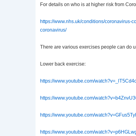
For details on who is at higher risk from Coro
https://www.nhs.uk/conditions/coronavirus-co
coronavirus/
There are various exercises people can do u
Lower back exercise:
https://www.youtube.com/watch?v=_lT5Cd4
https://www.youtube.com/watch?v=b4Znv
https://www.youtube.com/watch?v=GFus5Ty
https://www.youtube.com/watch?v=p6HGL