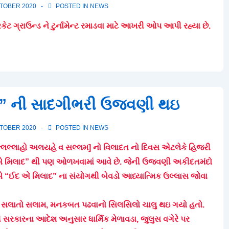
CTOBER 2020
POSTED IN
NEWS
ક્રિકેટ ગ્રાઉન્ડ ને ટુર્નામેન્ટ રમાડવા માટે આખરી ઓપ આપી રહ્યા છે.
ાદ” ની સાદગીભરી ઉજવણી થઇ
CTOBER 2020
POSTED IN
NEWS
લ્લલ્લાહો અલયહે વ સલ્લમ] નો વિલાદત નો દિવસ એટલેકે હિજરી
 એ મિલાદ” થી પણ ઓળખવામાં આવે છે. જેની ઉજવણી અકીદતમંદો
િવસે “ઈદ એ મિલાદ” ના સંયોગથી બેવડો આધ્યાત્મિક ઉલ્લાસ જોવા
 થઇ સલાતો સલામ, મનકબત પઢવાનો સિલસિલો ચાલુ થઇ ગયો હતો.
 સરકારના આદેશ અનુસાર ધાર્મિક મેળાવડા, જુલુસ વગેરે પર