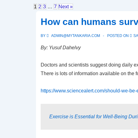
1
2
3
…
7
Next »
How can humans survi
BY
ADMIN@MYTANKARIA.COM
POSTED ON
SA
By: Yusuf Dahelvy
Doctors and scientists suggest doing daily 
There is lots of information available on the 
https://www.sciencealert.com/should-we-be-
Exercise is Essential for Well-Being D