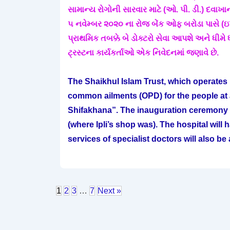
સામાન્ય રોગોની સારવાર માટે (ઓ. પી. ડી.) દવાખાન
૫ નવેમ્બર ૨૦૨૦ ના રોજ બેંક ઓફ બરોડા પાસે (ઇપ
પ્રાથમિક તબક્કે બે ડોક્ટરો સેવા આપશે અને ધી
ટ્રસ્ટના કાર્યકર્તાઓ એક નિવેદનમાં જણાવે છે.
The Shaikhul Islam Trust, which operates in
common ailments (OPD) for the people at 
Shifakhana”. The inauguration ceremony 
(where Ipli’s shop was). The hospital will
services of specialist doctors will also be 
1
2
3
…
7
Next »