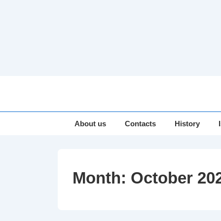
↓
Skip
to
Main
Main
About us
Contacts
History
Navigation
Content
Month:
October 20