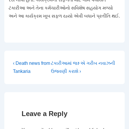
ટંકારીઆ અને તેના કર્મચારીઓનો સવિશેષ સહયોગ મળ્યો
અને આ કાર્યક્રમ ખૂબ સફળ રહ્યો એવી બધાને પ્રતીતિ થઈ.
Post
Previous
Next
‹ Death news from
ટંકારીઆમાં જશ્ન એ ગરીબ નવાઝની
Post
Post
Tankaria
ઉજવણી કરાશે ›
navigation
is
is
Leave a Reply