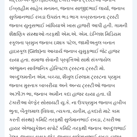
ઈબ્રાહીમ સાહેબ મનમન, જનાબ સાજીદભાઈ લાર્યા, જનાબ
સુલેમાનભાઈ રખડા ઉપરાંત ભડ ભાગ કબ્રસ્તાનના ટ્રસ્ટી
જનાબ યુનુસભાઈ ખાંધિયાએ ખાસ હાજરી આપી હતી. ગામની
શૈક્ષણિક સંસ્થાઓ તરફથી એમ.એ. એમ. ઇંગ્લિશ મિડિયમ
સ્કૂલના પ્રમુખ જનાબ ઇશાક પટેલ, જામીઅતુલ બનાત
હાઇસ્કૂલ (Girls)ના આચાર્ય જનાબ યુસુફભાઈ જેટ હાજર
રહ્યા હતા. સમાજ સેવાની પ્રવૃત્તિઓ સાથે સંકળાયેલ
અંજુમન સાર્વજનિક હોસ્પિટલ ટ્રસ્ટના ટ્રસ્ટી મો.
અબ્દુલમતીન એમ. બચ્ચા, શૈખુલ ઈસ્લામ ટ્રસ્ટના પ્રમુખ
જનાબ મુસ્તાક બાબરીયા અને અન્ય ટ્રસ્ટીઓ જનાબ
અઝીઝ ભા, જનાબ અમીન કદા હાજર રહ્યા હતા. ઘી
ટંકારીઆ વેલ્ફેર સોસાયટી યુ.કે. ના ઉપપ્રમુખ જનાબ હબીબ
ભુતા, બૈતુલમાલ (વિધવા, ત્યકતા, યતીમ, હકદારો માટે કામ
કરતી સંસ્થા) કમિટિ તરફથી સુલેમાનભાઈ રખડા, ટંકારીઆ
હાયર એજ્યુકેશન સપોર્ટ કમિટિ તરફથી જનાબ અબ્દુલભાઈ
ટેલર, જનાબ યુસુફ જેટ, જનાબ સુલેમાનભાઈ રખડા હાજર