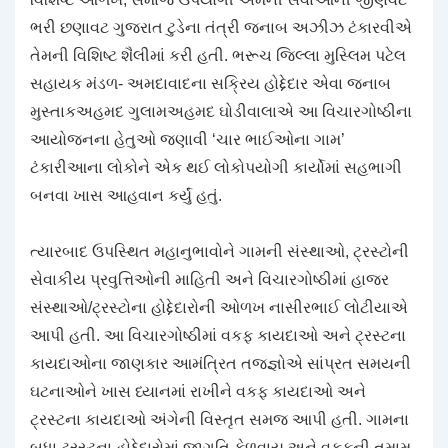
ભરી છણાવટ ગુજરાત ટુડેના તંત્રી જનાબ અઝીઝ ટંકારવીએ
તેમની વિશિષ્ટ શૈલીમાં કરી હતી. ભરૂચ જિલ્લા મુસ્લિમ પટેલ
સહાયક મંડળ- અમદાવાદના સક્રિય હોદ્દેદાર એવા જનાબ
મુસ્તાકઅહમદ ગુલામઅહમદ ઘોડીવાલાએ આ વિચારગોષ્ઠીના
આયોજનના હેતુઓ જણાવી ‘ચાર ભાઈઓના ગામ’
ટંકારીઆના લોકોને એક થઈ લોકોપયોગી કાર્યોમાં સહભાગી
બનવા ખાસ આહવાન કર્યું હતું.
ત્યારબાદ ઉપસ્થિત મહાનુભાવોને ગામની સંસ્થાઓ, ટ્રસ્ટોની
સેવાકીય પ્રવુત્તિઓની માહિતી અને વિચારગોષ્ઠીમાં હાજર
સંસ્થાઓ/ટ્રસ્ટોના હોદ્દેદારોની ઓળખ નાસીરભાઈ લોટીયાએ
આપી હતી. આ વિચારગોષ્ઠીમાં વકફ કાયદાઓ અને ટ્રસ્ટના
કાયદાઓના જાણકાર આમંત્રિત તજજ્ઞોએ સાંપ્રત સમયની
ઘટનાઓને ખાસ ધ્યાનમાં રાખીને વકફ કાયદાઓ અને
ટ્રસ્ટના કાયદાઓ અંગેની વિસ્તૃત સમજ આપી હતી. ગામના
બધા ટ્રસ્ટના હોદ્દેદારોમાં જાગૃતિ કેળવાય અને વકફની તમામ