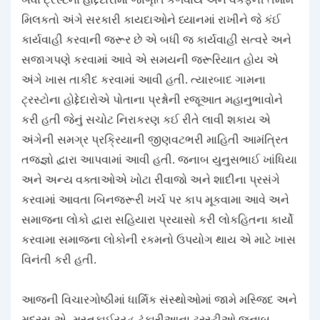
મિલકતો અંગે સરકારી કાયદાઓને ધ્યાનમાં રાખીને જે કંઈ
કાર્યવાહી કરવાની જરૂર છે એ બધી જ કાર્યવાહી સત્વરે અને
સજાગપણે કરવામાં આવે એ સમયની જરૂરિયાત હોય એ
અંગે ખાસ તાકીદ કરવામાં આવી હતી. ત્યારબાદ ગામના
ટ્રસ્ટોના હોદ્દેદારોએ પોતાના પ્રશ્નોની રજૂઆત મહાનુભાવોને
કરી હતી જેનું સચોટ નિરાકરણ કઈ રીતે લાવી શકાય એ
અંગેની સમગ્ર પ્રક્રિયાની જીણવટભરી માહિતી આમંત્રિત
તજજ્ઞો દ્વારા આપવામાં આવી હતી. જનાબ યુનુસભાઈ ખાંધિયા
અને અન્ય વક્તાઓએ ખોટા રીવાજો અને શાદીના પ્રસંગે
કરવામાં આવતા બિનજરૂરી ખર્ચ પર કાપ મૂકવામા આવે અને
સમાજના લોકો દ્વારા સહિયારા પ્રયાસો કરી લોકહિતના કાર્યો
કરવામા સમાજના લોકોની રકમનો ઉપયોગ થાય એ માટે ખાસ
વિનંતી કરી હતી.
આજની વિચારગોષ્ઠીમાં ધાર્મિક સંસ્થોઓમાં જામે મસ્જિદ અને
મદ્રસ-એ- મુસ્તફાઈય્ય્હ ટંકારીઆના ટ્રસ્ટીઓ જનાબ