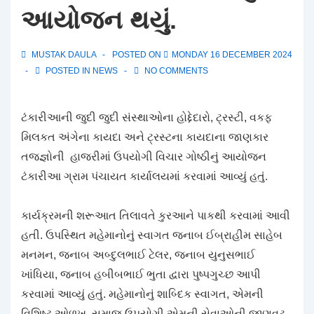
આયોજન થયું.
MUSTAK DAULA
POSTED ON
MONDAY 16 DECEMBER 2024
POSTED IN
NEWS
NO COMMENTS
ટંકારીઆની જુદી જુદી સંસ્થાઓના હોદ્દેદારો, ટ્રસ્ટી, વકફ
મિલકત અંગેના કાયદા અને ટ્રસ્ટના કાયદાના જાણકાર
તજજ્ઞોની હાજરીમાં ઉપયોગી વિચાર ગોષ્ઠીનું આયોજન
ટંકારીઆ ગ્રામ પંચાયત કાર્યાલયમાં કરવામાં આવ્યું હતું.
કાર્યક્રમની શરૂઆત તિલાવતે કુરઆને પાકથી કરવામાં આવી
હતી. ઉપસ્થિત મહેમાનોનું સ્વાગત જનાબ ઈબ્રાહીમ સાહેબ
મનમન, જનાબ અબ્દુલભાઈ ટેલર, જનાબ યુનુસભાઈ
ખાંધિયા, જનાબ હબીબભાઈ ભુતા દ્વારા પુષ્પગુચ્છ આપી
કરવામાં આવ્યું હતું. મહેમાનોનું શાબ્દિક સ્વાગત, એમની
વિશિષ્ટ ઓળખ, સમાજ ઉપયોગી એમની સેવાઓની જીણવટ