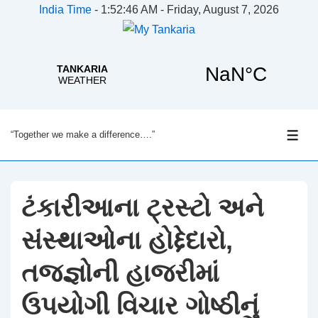
India Time
-
1:52:46 AM - Friday, August 7, 2026
↓
“Together we make a difference….”
Skip
ME
to
Main
Content
ટંકારીઆના ટ્રસ્ટો અને
સંસ્થાઓના હોદ્દેદારો,
તજજ્ઞોની હાજરીમાં
ઉપયોગી વિચાર ગોષ્ઠીનું