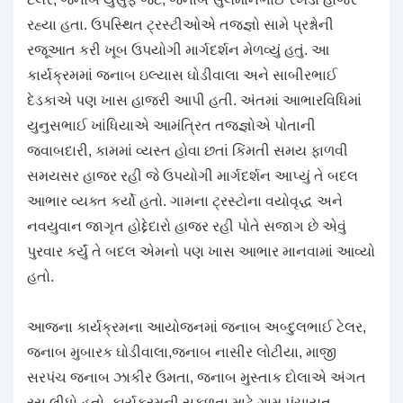
રહ્યા હતા. ઉપસ્થિત ટ્રસ્ટીઓએ તજજ્ઞો સામે પ્રશ્નોની
રજૂઆત કરી ખૂબ ઉપયોગી માર્ગદર્શન મેળવ્યું હતું. આ
કાર્યક્રમમાં જનાબ ઇલ્યાસ ઘોડીવાલા અને સાબીરભાઈ
દેડકાએ પણ ખાસ હાજરી આપી હતી. અંતમાં આભારવિધિમાં
યુનુસભાઈ ખાંધિયાએ આમંત્રિત તજજ્ઞોએ પોતાની
જવાબદારી, કામમાં વ્યસ્ત હોવા છતાં કિંમતી સમય ફાળવી
સમયસર હાજર રહી જે ઉપયોગી માર્ગદર્શન આપ્યું તે બદલ
આભાર વ્યક્ત કર્યો હતો. ગામના ટ્રસ્ટોના વયોવૃદ્ધ અને
નવયુવાન જાગૃત હોદ્દેદારો હાજર રહી પોતે સજાગ છે એવું
પુરવાર કર્યું તે બદલ એમનો પણ ખાસ આભાર માનવામાં આવ્યો
હતો.
આજના કાર્યક્રમના આયોજનમાં જનાબ અબ્દુલભાઈ ટેલર,
જનાબ મુબારક ઘોડીવાલા,જનાબ નાસીર લોટીયા, માજી
સરપંચ જનાબ ઝાકીર ઉમતા, જનાબ મુસ્તાક દોલાએ અંગત
રસ લીધો હતો. કાર્યક્રમની સફળતા માટે ગામ પંચાયત