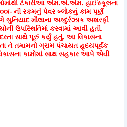
 કામોમાંથી ટંકારીઆ એમ.એ.એમ. હાઈસ્કૂલના
- ની રકમનું પેવર બ્લોકનું કામ પૂર્ણ
ગે બુનિયાદ મૌલાના અબ્દુર્રઝાક અશરફી
્યોની ઉપસ્થિતિમાં કરવામાં આવી હતી.
ા સાથે પૂરું કર્યું હતું. આ વિકાસના
ા તે તમામનો ગ્રામ પંચાયત હૃદયપૂર્વક
કાસના કામોમાં સાથ સહકાર આપે એવી