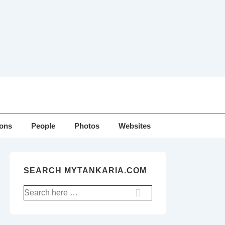
ions
People
Photos
Websites
SEARCH MYTANKARIA.COM
Search
for: