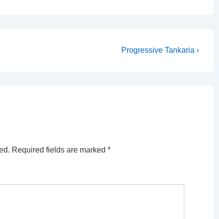
Next
Progressive Tankaria ›
Post
is
ed.
Required fields are marked
*