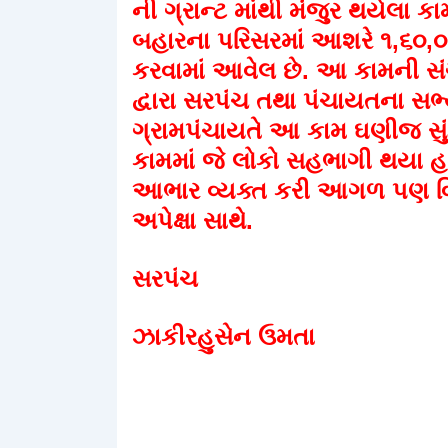
ની ગ્રાન્ટ માંથી મંજુર થયેલા
બહારના પરિસરમાં આશરે ૧,૬૦,૦૦૦/
કરવામાં આવેલ છે. આ કામની સં
દ્વારા સરપંચ તથા પંચાયતના સભ
ગ્રામપંચાયતે આ કામ ઘણીજ સુંદરત
કામમાં જે લોકો સહભાગી થયા હત
આભાર વ્યક્ત કરી આગળ પણ વિ
અપેક્ષા સાથે.
સરપંચ
ઝાકીરહુસેન ઉમતા