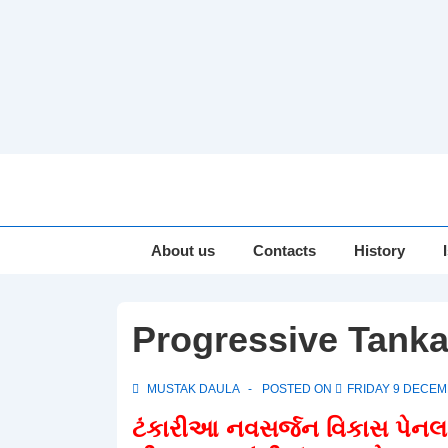
↓
Skip
to
Main
Main
About us
Contacts
History
Navigation
Content
Progressive Tanka
MUSTAK DAULA
POSTED ON
FRIDAY 9 DECEM
ટંકારીઆ નવસર્જન વિકાસ પેનલ દ