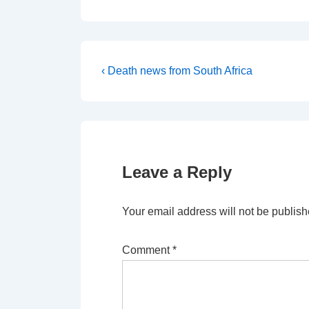
Post
Previous
‹ Death news from South Africa
Post
navigation
is
Leave a Reply
Your email address will not be publish
Comment
*