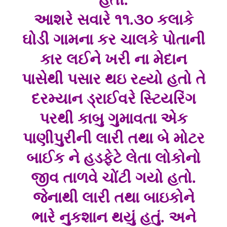
આશરે સવારે ૧૧.૩૦ કલાકે
ઘોડી ગામના કર ચાલકે પોતાની
કાર લઈને ખરી ના મેદાન
પાસેથી પસાર થઇ રહ્યો હતો તે
દરમ્યાન ડ્રાઈવરે સ્ટિયરિંગ
પરથી કાબુ ગુમાવતા એક
પાણીપુરીની લારી તથા બે મોટર
બાઈક ને હડફેટે લેતા લોકોનો
જીવ તાળવે ચોંટી ગયો હતો.
જેનાથી લારી તથા બાઇકોને
ભારે નુકશાન થયું હતું. અને