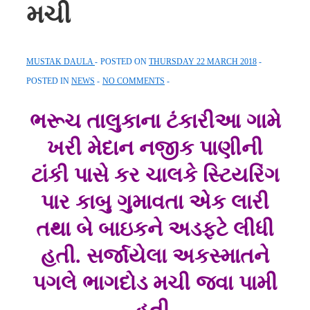
મચી
MUSTAK DAULA
POSTED ON
THURSDAY 22 MARCH 2018
POSTED IN
NEWS
NO COMMENTS
ભરૂચ તાલુકાના ટંકારીઆ ગામે
ખરી મેદાન નજીક પાણીની
ટાંકી પાસે કર ચાલકે સ્ટિયરિંગ
પાર કાબુ ગુમાવતા એક લારી
તથા બે બાઇકને અડફટે લીધી
હતી. સર્જાયેલા અકસ્માતને
પગલે ભાગદોડ મચી જવા પામી
હતી.