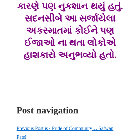
કારણે પણ નુકશાન થયું હતું.
સદનસીબે આ સર્જાયેલા
અકસ્માતમાં કોઈને પણ
ઈજાઓ ના થતા લોકોએ
હાશકારો અનુભવ્યો હતો.
Post navigation
Previous Post is
‹ Pride of Community… Safwan
Patel