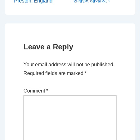
Post
Post
Preston, England
સમારંભ યોજાયો ›
navigation
is
is
Leave a Reply
Your email address will not be published.
Required fields are marked
*
Comment
*