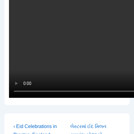
Post
Previous
Next
‹ Eid Celebrations in
લેસ્ટરમાં ઈદ મિલન