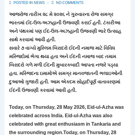
POSTED IN
NEWS
NO COMMENTS
આજરોજ તારીખ ૨૮ મે ૨૦૨૬ ને ગુરુવારના રોજ સમગ્ર
ભારતમાં ઈદ-ઉલ-અઝહાની ઉજવણી કરાઈ હતી. ટંકારીઆ
અને પંથકમાં પણ ઈદ-ઉલ-અઝહાની ઉજવણી ભારે ઉત્સાહ
સાથે કરવામાં આવી હતી.
સવારે ૭ વાગ્યે મુસ્લિમ બિરાદરો ઈદની નમાજ માટે વિવિધ
મસ્જિદોમાં ભેગા થયા હતા અને ઈદની નમાજ બાદ તમામ
બિરાદરો ગળે મળી ઈદની મુબારકબાદી આપતા નજરે પડ્યા
હતા. મસ્જિદના ઇમામોએ સમગ્ર માનવજાતની ભલાઇઓની
દુઆઓ ગુજારી હતી. આમ એકદમ સોહાર્દપૂર્ણ વાતાવરણમાં
ઈદની ઉજવણી કરવામાં આવી હતી.
Today, on Thursday, 28 May 2026, Eid-ul-Azha was
celebrated across India. Eid-ul-Azha was also
celebrated with great enthusiasm in Tankaria and
the surrounding region.Today, on Thursday, 28