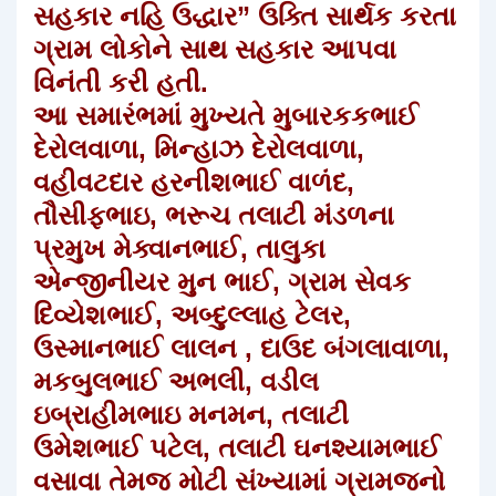
સહકાર નહિ ઉદ્ધાર” ઉક્તિ સાર્થક કરતા
ગ્રામ લોકોને સાથ સહકાર આપવા
વિનંતી કરી હતી.
આ સમારંભમાં મુખ્યતે મુબારકકભાઈ
દેરોલવાળા, મિન્હાઝ દેરોલવાળા,
વહીવટદાર હરનીશભાઈ વાળંદ,
તૌસીફભાઇ, ભરૂચ તલાટી મંડળના
પ્રમુખ મેક્વાનભાઈ, તાલુકા
એન્જીનીયર મુન ભાઈ, ગ્રામ સેવક
દિવ્યેશભાઈ, અબ્દુલ્લાહ ટેલર,
ઉસ્માનભાઈ લાલન , દાઉદ બંગલાવાળા,
મકબુલભાઈ અભલી, વડીલ
ઇબ્રાહીમભાઇ મનમન, તલાટી
ઉમેશભાઈ પટેલ, તલાટી ઘનશ્યામભાઈ
વસાવા તેમજ મોટી સંખ્યામાં ગ્રામજનો