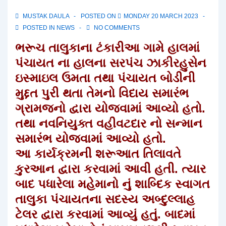
MUSTAK DAULA
POSTED ON
MONDAY 20 MARCH 2023
POSTED IN
NEWS
NO COMMENTS
ભરૂચ તાલુકાના ટંકારીઆ ગામે હાલમાં
પંચાયત ના હાલના સરપંચ ઝાકીરહુસેન
ઇસ્માઇલ ઉમતા તથા પંચાયત બોડીની
મુદ્દત પુરી થતા તેમનો વિદાય સમારંભ
ગ્રામજનો દ્વારા યોજવામાં આવ્યો હતો.
તથા નવનિયુક્ત વહીવટદાર નો સન્માન
સમારંભ યોજવામાં આવ્યો હતો.
આ કાર્યક્રમની શરૂઆત તિલાવતે
કુરઆન દ્વારા કરવામાં આવી હતી. ત્યાર
બાદ પધારેલા મહેમાનો નું શાબ્દિક સ્વાગત
તાલુકા પંચાયતના સદસ્ય અબ્દુલ્લાહ
ટેલર દ્વારા કરવામાં આવ્યું હતું. બાદમાં