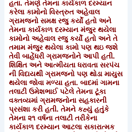
હતા. તેમણે તેમના કાર્યકાળ દરમ્યાન
કરેલા કામોનો વિસ્ત્રુત અહેવાલ
ગ્રામજનો સમક્ષ રજુ કર્યોં હતો અને
તેમના કાર્યકાળ દરમ્યાન મંજુર થયેલા
કામોનો અહેવાલ રજુ કર્યોં હતો અને તે
તમામ મંજુર થયેલા કામો પણ થઇ જશે
તેવી બાહેંધરી ગ્રામજનોને આપી હતી.
શિક્ષિત અને આત્મીયતા ધરાવતા સરપંચ
ની વિદાયથી ગ્રામજનો પણ થોડા માયુસ
થયેલા જોવા મળ્યા હતા. બાદમાં ગામના
તલાટી ઉમેશભાઈ પટેલે તેમના ટૂંકા
વક્તવ્યમાં ગ્રામજનોના સહકારની
પ્રસંશા કરી હતી. તેમને કહ્યું હતુંકે
તેમના ૨૧ વર્ષના તલાટી તરીકેના
કાર્યકાળ દરમ્યાન આટલા સકારાત્મક