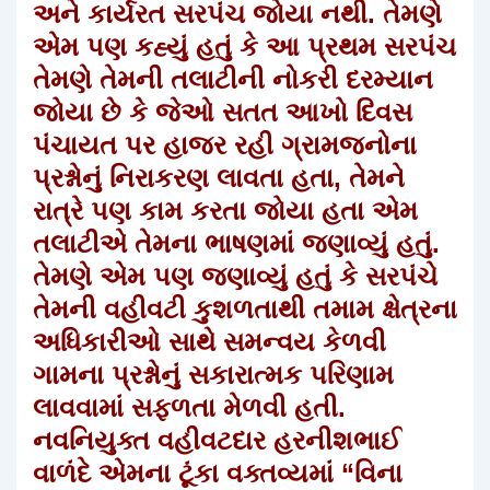
અને કાર્યરત સરપંચ જોયા નથી. તેમણે
એમ પણ કહ્યું હતું કે આ પ્રથમ સરપંચ
તેમણે તેમની તલાટીની નોકરી દરમ્યાન
જોયા છે કે જેઓ સતત આખો દિવસ
પંચાયત પર હાજર રહી ગ્રામજનોના
પ્રશ્નોનું નિરાકરણ લાવતા હતા, તેમને
રાત્રે પણ કામ કરતા જોયા હતા એમ
તલાટીએ તેમના ભાષણમાં જણાવ્યું હતું.
તેમણે એમ પણ જણાવ્યું હતું કે સરપંચે
તેમની વહીવટી કુશળતાથી તમામ ક્ષેત્રના
અધિકારીઓ સાથે સમન્વય કેળવી
ગામના પ્રશ્નોનું સકારાત્મક પરિણામ
લાવવામાં સફળતા મેળવી હતી.
નવનિયુક્ત વહીવટદાર હરનીશભાઈ
વાળંદે એમના ટૂંકા વક્તવ્યમાં “વિના