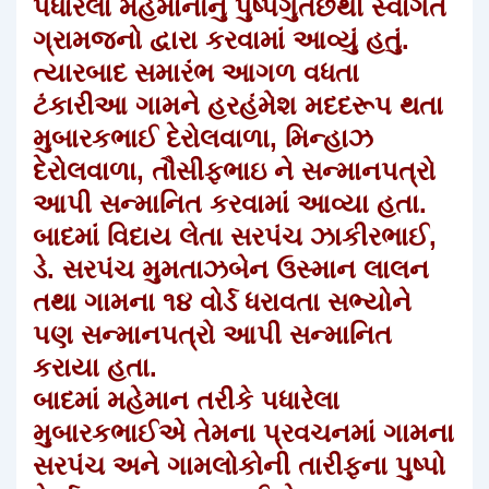
પધારેલા મહેમાનોનું પુષ્પગુતછથી સ્વાગત
ગ્રામજનો દ્વારા કરવામાં આવ્યું હતું.
ત્યારબાદ સમારંભ આગળ વધતા
ટંકારીઆ ગામને હરહંમેશ મદદરૂપ થતા
મુબારકભાઈ દેરોલવાળા, મિન્હાઝ
દેરોલવાળા, તૌસીફભાઇ ને સન્માનપત્રો
આપી સન્માનિત કરવામાં આવ્યા હતા.
બાદમાં વિદાય લેતા સરપંચ ઝાકીરભાઈ,
ડે. સરપંચ મુમતાઝબેન ઉસ્માન લાલન
તથા ગામના ૧૪ વોર્ડ ધરાવતા સભ્યોને
પણ સન્માનપત્રો આપી સન્માનિત
કરાયા હતા.
બાદમાં મહેમાન તરીકે પધારેલા
મુબારકભાઈએ તેમના પ્રવચનમાં ગામના
સરપંચ અને ગામલોકોની તારીફના પુષ્પો