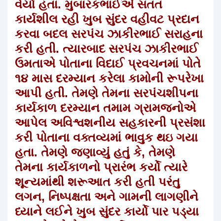
વેર્યા હતા. મુબારકભાઈએ સતત
કાર્યશીલ રહી ખુબ સુંદર વહીવટ પ્રદાન
કરવા બદલ સરપંચ ઝાકીરભાઈ સરાહના
કરી હતી. ત્યારબાદ સરપંચ ઝાકીરભાઈ
ઉમતાએ પોતાના વિદાઈ પ્રવચનમાં પોતે
૧૪ માસ દરમ્યાન કરેલા કામોની રૂપરેખા
આપી હતી. તેમણે તેમના સરપંચશીપના
કાર્યકાળ દરમ્યાન તમામ ગ્રામજનોએ
આપેલ અવિશ્વશનીય સહકારની પ્રસંશા
કરી પોતાના વક્તવ્યમાં ભાવુક થઇ ગયા
હતા. તેમણે જણાવ્યું હતું કે, તેમણે
તેમના કાર્યકાળનો પ્રારંભ કર્યો ત્યારે
શૂન્યમાંથી શરૂઆત કરી હતી પરંતુ
લગન, નિષ્પક્ષતા અને ગામની લાગણીને
ધ્યાને લઈને ખુબ સુંદર કાર્યો પાર પડ્યા