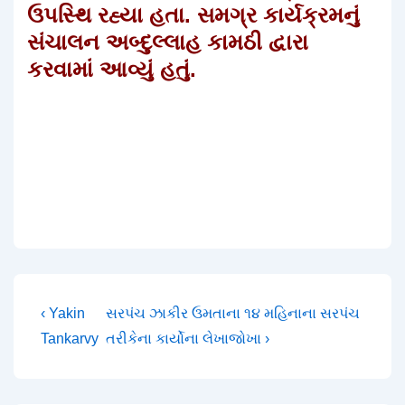
ઉપસ્થિ રહ્યા હતા. સમગ્ર કાર્યક્રમનું
સંચાલન અબ્દુલ્લાહ કામઠી દ્વારા
કરવામાં આવ્યું હતું.
Post
Previous
Next
‹ Yakin
સરપંચ ઝાકીર ઉમતાના ૧૪ મહિનાના સરપંચ
Post
Post
Tankarvy
તરીકેના કાર્યોના લેખાજોખા ›
navigation
is
is