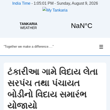
India Time
-
1:05:02 PM - Sunday, August 9, 2026
↓
“Together we make a difference….”
Skip
ME
to
Main
Content
ટંકારીઆ ગામે વિદાય લેતા
સરપંચ તથા પંચાયત
બોડીનો વિદાય સમારંભ
યોજાયો