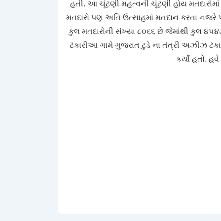
હતી. આ ચૂંટણી મહત્વની ચૂંટણી હોય મતદારોમ
મતદારો પણ અતિ ઉત્સાહમાં મતદાન કરતા નજરે પ
કુલ મતદારોની સંખ્યા ૮૦૬૬ છે જેમાંથી કુલ ૪૫૪
ટંકારીઆ ગામે ગુજરાત ટુડે ના તંત્રી અઝીઝ ટ
કર્યો હતો. હવ