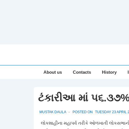
↓
Skip
to
Main
Main
About us
Contacts
History
Navigation
Content
ટંકારીઆ માં ૫૬.૩૭%
MUSTAK DAULA
POSTED ON
TUESDAY 23 APRIL 
લોકશાહીના મહાપર્વ તરીકે ઓળખાતી લોકસભાન