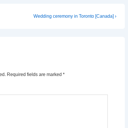
Next
Wedding ceremony in Toronto [Canada] ›
Post
is
ed.
Required fields are marked
*