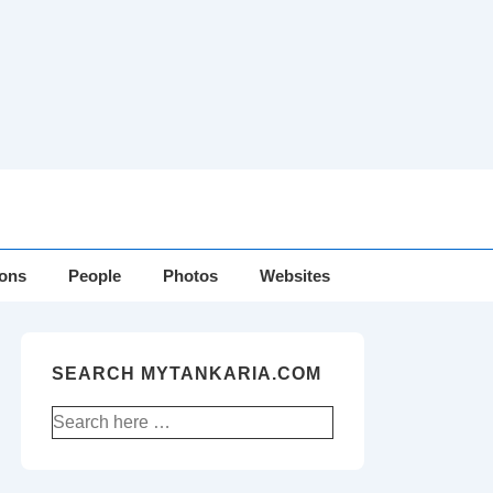
ions
People
Photos
Websites
SEARCH MYTANKARIA.COM
Search
for: