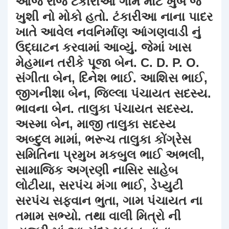
આજ રોજ ટંકારીઆ ગામ માટે ખુબ જ
ખુશી નો મોકો હતો. ટંકારીઆ નાના પાદર
ખાતે આવેલ નવનિર્માણ આંગણવાડી નું
ઉદ્ઘાટન કરવામાં આવ્યું. જેમાં ખાસ
મેહમાન તરીકે પૂજા બેન. C. D. P. O.
સંગીતા બેન, દિનેશ ભાઈ. આશિસ ભાઈ,
જીગનીશા બેન, જિલ્લા પંચાયત સદસ્ય.
ભાવના બેન. તાલુકા પંચાયત સદસ્ય.
અસ્મા બેન, માજી તાલુકા સદસ્ય
અબ્દુલ મામાં, ભરૂચ તાલુકા કોંગ્રેસ
સમિતિના પ્રમુખ મકબુલ ભાઈ અભલી,
સામાજિક અગ્રણી નાસિર સાહેબ
લોટીયા, સરપંચ મંગા ભાઈ, ડેપ્યુટી
સરપંચ સફ્વાન ભુતા, ગામ પંચાયત ના
તમામ સભ્યો. તથા વાલી મિત્રો ની