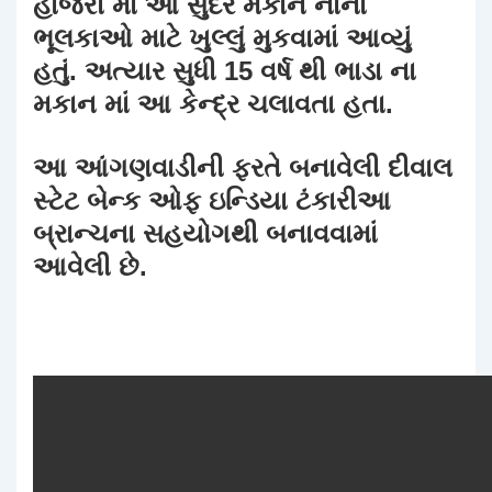
હાજરી માં આ સુંદર મકાન નાના
ભૂલકાઓ માટે ખુલ્લું મુકવામાં આવ્યું
હતું. અત્યાર સુધી 15 વર્ષ થી ભાડા ના
મકાન માં આ કેન્દ્ર ચલાવતા હતા.
આ આંગણવાડીની ફરતે બનાવેલી દીવાલ
સ્ટેટ બેન્ક ઓફ ઇન્ડિયા ટંકારીઆ
બ્રાન્ચના સહયોગથી બનાવવામાં
આવેલી છે.