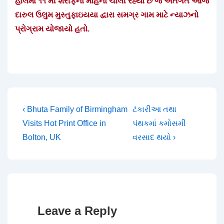
હાલમાં ૧૧ મી શરીફનો મહિનો ચાલી રહ્યો છે જે અંતર્ગત આજે
દારુલ ઉલુમ મુસ્તુફાઇયયા દ્વારા સમગ્ર ગામ માટે ન્યાઝનો
પ્રોગ્રામ યોજાયો હતો.
Post
Previous
Next
‹ Bhuta Family of Birmingham
ટંકારીઆ તથા
Post
Post
Visits Hot Print Office in
પંથકમાં કમોસમી
navigation
is
is
Bolton, UK
વરસાદ થયો ›
Leave a Reply