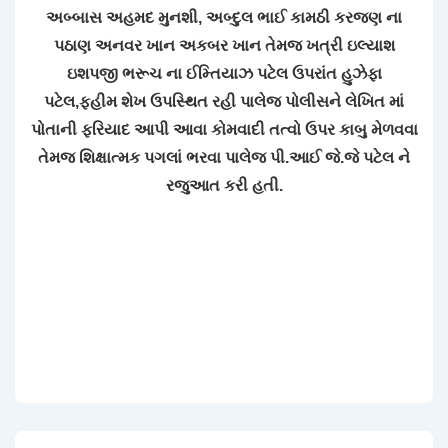
અબ્બાસ અહમદ મુનશી, અબ્દુલ ભાઈ કામઠી કરજણ ના
પઠાણ અનવર ખાન અકબર ખાન તેમજ ખત્રી ઇલ્યાશ
ઇશપજી ભરૂચ ના ઈમ્તિયાઝ પટેલ ઉપરાંત હુઝેફા
પટેલ,ફહીમ શેખ ઉપસ્થિત રહી પાલેજ પોલીસને લેખિત માં
પોતાની ફરિયાદ આપી આવા કોમવાદી તત્વો ઉપર કાબુ મેળવવા
તેમજ શિક્ષાત્મક પગલાં ભરવા પાલેજ પી.આઈ જે.જે પટેલ ને
રજુઆત કરી હતી.