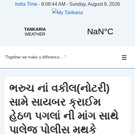
India Time
-
8:08:45 AM - Sunday, August 9, 2026
↓
“Together we make a difference….”
Skip
ME
to
Main
Content
ભરુચ નાં વકીલ(નોટરી)
સામે સાયબર ક્રાઈમ
હેઠળ પગલાં ની માંગ સાથે
પાલેજ પોલીસ મથકે