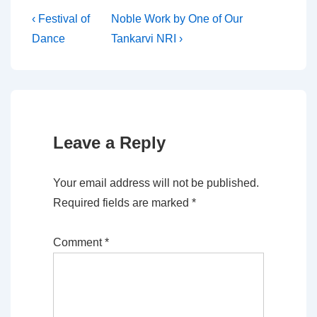
Post
Previous
Next
‹ Festival of
Noble Work by One of Our
Post
Post
Dance
Tankarvi NRI ›
navigation
is
is
Leave a Reply
Your email address will not be published.
Required fields are marked
*
Comment
*