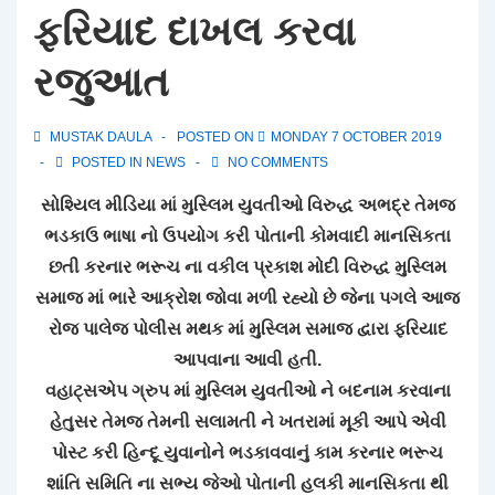
ફરિયાદ દાખલ કરવા
રજુઆત
MUSTAK DAULA
POSTED ON
MONDAY 7 OCTOBER 2019
POSTED IN
NEWS
NO COMMENTS
સોશ્યિલ મીડિયા માં મુસ્લિમ યુવતીઓ વિરુદ્ધ અભદ્ર તેમજ
ભડકાઉ ભાષા નો ઉપયોગ કરી પોતાની કોમવાદી માનસિકતા
છતી કરનાર ભરૂચ ના વકીલ પ્રકાશ મોદી વિરુદ્ધ મુસ્લિમ
સમાજ માં ભારે આક્રોશ જોવા મળી રહ્યો છે જેના પગલે આજ
રોજ પાલેજ પોલીસ મથક માં મુસ્લિમ સમાજ દ્વારા ફરિયાદ
આપવાના આવી હતી.
વહાટ્સએપ ગ્રુપ માં મુસ્લિમ યુવતીઓ ને બદનામ કરવાના
હેતુસર તેમજ તેમની સલામતી ને ખતરામાં મૂકી આપે એવી
પોસ્ટ કરી હિન્દૂ યુવાનોને ભડકાવવાનું કામ કરનાર ભરૂચ
શાંતિ સમિતિ ના સભ્ય જેઓ પોતાની હલકી માનસિકતા થી