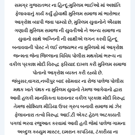
સમગ્ર ગુજરાતભર ના હિન્દૂ-મુસ્લિમ ભાઈઓ માં અશાંતિ
ફેલાવવાનું કાર્ય કર્યું હોવાથી મુસ્લિમ સમાજ માં ભારોભાર
આક્રોશ વ્યાપી જવા પામ્યો છે, મુસ્લિમ યુવાનોને ઐયાશ
ગણાવી મુસ્લિમ સમાજ ની યુવતીઓ ને અન્ય સમાજ ના
યુવાનો સાથે અગ્નિની ની સાક્ષીએ લગન કરવી હિન્દૂ
બનાવવાની પોસ્ટ ને લઈ રાજ્યભર ના મુસ્લિમો માં આક્રોશ
જન્મતા જેના જિલ્લાના વિવિધ પોલીસ મથકોમાં ભરૂચ ના
વકીલ પ્રકાશ મોદી વિરુદ્ધ ફરિયાદ દાખલ કરી મુસ્લિમ સમાજ
પોતાનો આક્રોશ વ્યક્ત કરી રહ્યો છે.
જંબુસર,વાગરા,નબીપુર બાદ સોમવાર ના રોજ પાલેજ પોલીસ
મથક ખાતે પંથક ના મુસ્લિમ યુવાનો તેમજ આગેવાનો દ્વારા
આવી હલકી માનસિકતા ધરાવનાર વકીલ પ્રકાશ મોદી વિરુદ્ધ
તેમજ સોશ્યિલ મીડિયા ઉપર ગ્રુપ બનાવી સમાજ માં ઝેર
ફેલાવનારા તત્વો વિરુદ્ધ આઈ.ટી એકટ હેઠળ અટકાયતી
પગલાં ભરવા રજુઆત કરવામાં આવી હતી જેમાં પાલેજ ગામના
અબ્દુલ કય્યુમ માસ્ટર, ઇમરાન કાપડિયા, ટંકારીયા ના