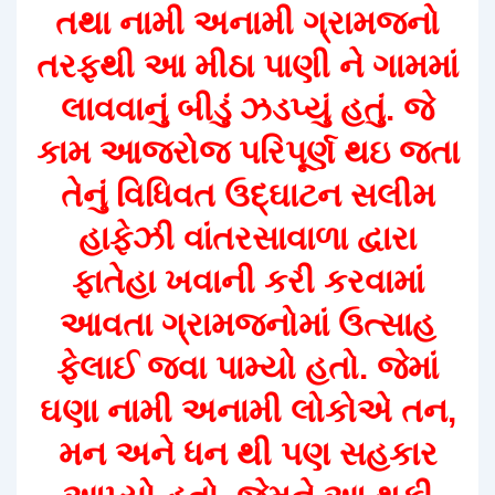
તથા નામી અનામી ગ્રામજનો
તરફથી આ મીઠા પાણી ને ગામમાં
લાવવાનું બીડું ઝડપ્યું હતું. જે
કામ આજરોજ પરિપૂર્ણ થઇ જતા
તેનું વિધિવત ઉદ્ઘાટન સલીમ
હાફેઝી વાંતરસાવાળા દ્વારા
ફાતેહા ખવાની કરી કરવામાં
આવતા ગ્રામજનોમાં ઉત્સાહ
ફેલાઈ જવા પામ્યો હતો. જેમાં
ઘણા નામી અનામી લોકોએ તન,
મન અને ધન થી પણ સહકાર