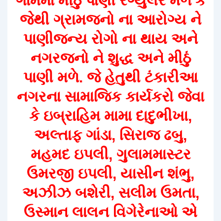
ગામમાં મીઠું પાણી રેગ્યુલર મળે કે
જેથી ગ્રામજનો ના આરોગ્ય ને
પાણીજન્ય રોગો ના થાય અને
નગરજનો ને શુદ્ધ અને મીઠું
પાણી મળે. જે હેતુથી ટંકારીઆ
નગરના સામાજિક કાર્યકરો જેવા
કે ઇબ્રાહિમ મામા દાદુભીખા,
અલ્તાફ ગાંડા, સિરાજ ઢબુ,
મહમદ ઇપલી, ગુલામમાસ્ટર
ઉમરજી ઇપલી, યાસીન શંભુ,
અઝીઝ બશેરી, સલીમ ઉમતા,
ઉસ્માન લાલન વિગેરેનાઓ એ