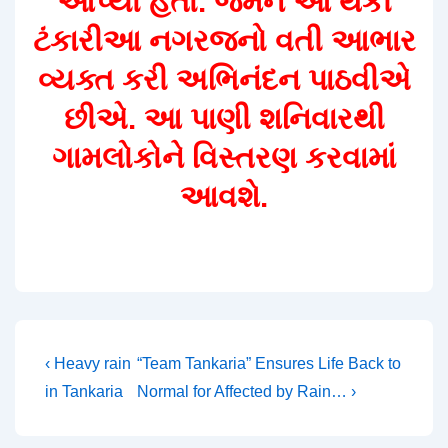
આપ્યો હતો. જેમને આ થકી
ટંકારીઆ નગરજનો વતી આભાર
વ્યક્ત કરી અભિનંદન પાઠવીએ
છીએ. આ પાણી શનિવારથી
ગામલોકોને વિસ્તરણ કરવામાં
આવશે.
Post
Previous
Next
‹ Heavy rain
“Team Tankaria” Ensures Life Back to
Post
Post
in Tankaria
Normal for Affected by Rain… ›
navigation
is
is